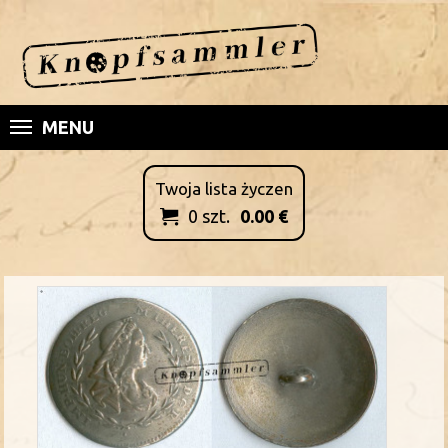
MENU
Twoja lista życzen
0
szt.
0.00
€
