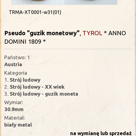
TRMA-XT0001-w31(01)
Pseudo "guzik monetowy"
,
TYROL
* ANNO
DOMINI 1809 *
Państwo: 1
Austria
Kategoria
1.
Strój ludowy
2.
Strój ludowy - XX wiek
3.
Strój ludowy - guzik moneta
Wymiar:
30.9mm
Materiał:
biały metal
na wymianę lub sprzedaż