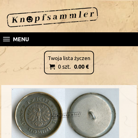
MENU
Twoja lista życzen
0
szt.
0.00
€
