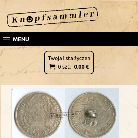
MENU
Twoja lista życzen
0
szt.
0.00
€
