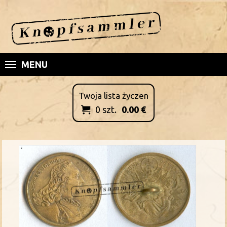
MENU
Twoja lista życzen
0
szt.
0.00
€
