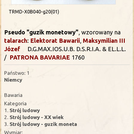
TRMD-X0B040-g20(01)
Pseudo "guzik monetowy"
, wzorowany na
talarach
:
Elektorat Bawarii
,
Maksymilian III
Józef
D.G.MAX.IOS.U.B. D.S.R.I.A. & EL.L.L.
/
PATRONA BAVARIAE
1760
Państwo: 1
Niemcy
Bawaria
Kategoria
1.
Strój ludowy
2.
Strój ludowy - XX wiek
3.
Strój ludowy - guzik moneta
Wymiar: