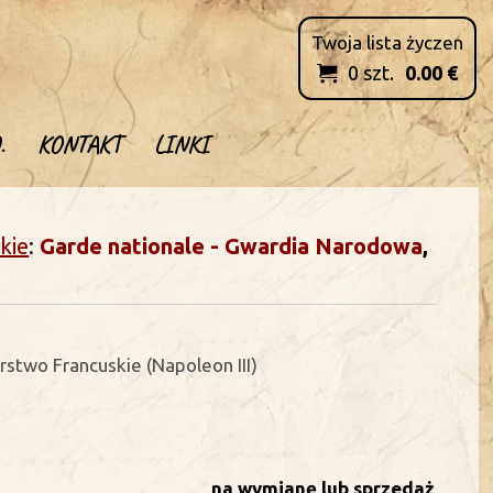
Twoja lista życzen
0
szt.
0.00
€

.
KONTAKT
LINKI
kie
:
Garde nationale - Gwardia Narodowa
,
arstwo Francuskie (Napoleon III)
na wymianę lub sprzedaż