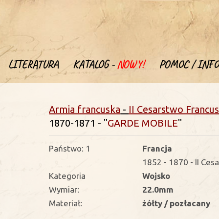
LITERATURA
KATALOG -
NOWY!
POMOC / INFO
Armia francuska
-
II Cesarstwo Francus
1870-1871 - "
GARDE MOBILE
"
Państwo: 1
Francja
1852 - 1870 - II Ces
Kategoria
Wojsko
Wymiar:
22.0mm
Materiał:
żółty / pozłacany