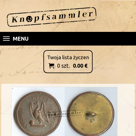
MENU
Twoja lista życzen
0
szt.
0.00
€
