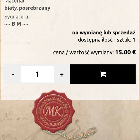
Materiał:
biały, posrebrzany
Sygnatura:
~~ B M ~~
na wymianę lub sprzedaż
dostępna ilość - sztuk:
1
15.00 €
cena / wartość wymiany:
-
+