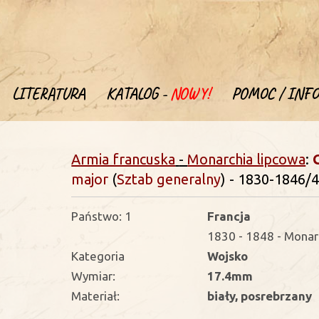
LITERATURA
KATALOG -
NOWY!
POMOC / INFO
Armia francuska
-
Monarchia lipcowa
:
major
(
Sztab generalny
) - 1830-1846/
Państwo: 1
Francja
1830 - 1848 - Monarch
Kategoria
Wojsko
Wymiar:
17.4mm
Materiał:
biały, posrebrzany