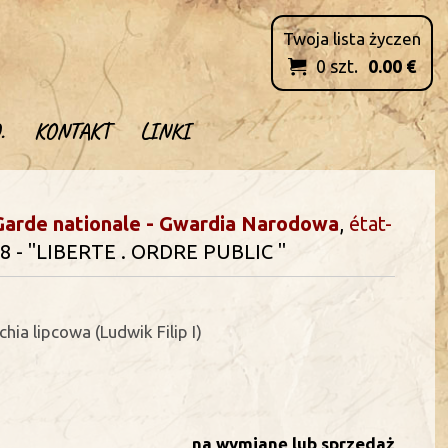
Twoja lista życzen
0
szt.
0.00
€

.
KONTAKT
LINKI
Garde nationale - Gwardia Narodowa
,
état-
48 - "LIBERTE . ORDRE PUBLIC "
ia lipcowa (Ludwik Filip I)
na wymianę lub sprzedaż