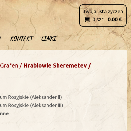
Twoja lista życzen
0
szt.
0.00
€

.
KONTAKT
LINKI
:
Grafen /
Hrabiowie
Sheremetev /
um Rosyjskie (Aleksander II)
um Rosyjskie (Aleksander III)
inne