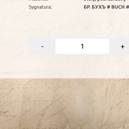
Sygnatura:
БP. БУХЪ # BUCH 
-
+