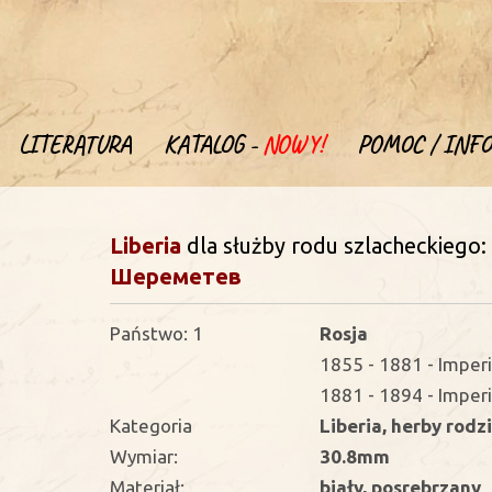
LITERATURA
KATALOG -
NOWY!
POMOC / INFO
Liberia
dla służby rodu szlacheckiego
Шереметев
Państwo: 1
Rosja
1855 - 1881 - Imperi
1881 - 1894 - Imperi
Kategoria
Liberia, herby rodz
Wymiar:
30.8mm
Materiał:
biały, posrebrzany