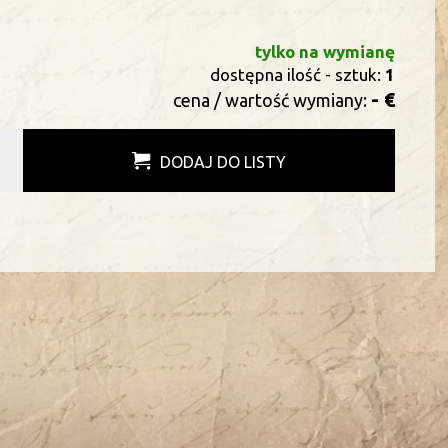
#
tylko na wymianę
dostępna ilość - sztuk:
1
- €
cena / wartość wymiany:
DODAJ DO LISTY