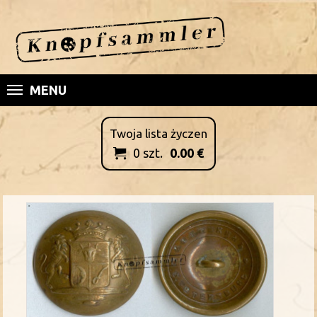
MENU
Twoja lista życzen
0
szt.
0.00
€
