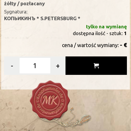
żółty / pozłacany
Sygnatura:
КОПЬИКИНЪ * S.PETERSBURG *
tylko na wymianę
dostępna ilość - sztuk:
1
- €
cena / wartość wymiany:
-
+