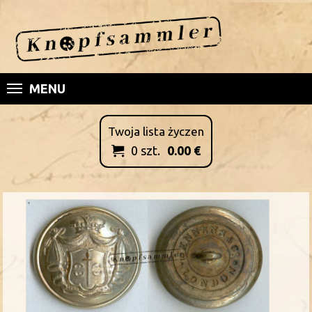
MENU
Twoja lista życzen
0
szt.
0.00
€
