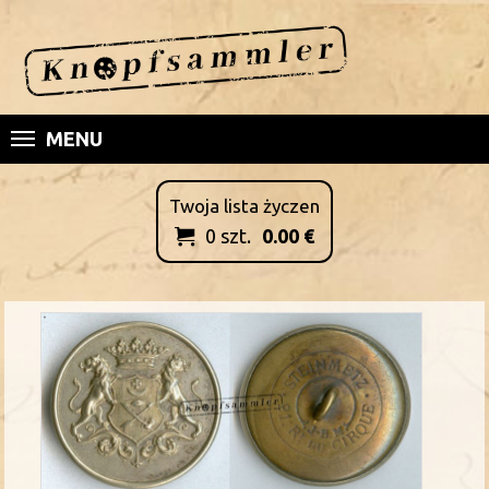
MENU
Twoja lista życzen
0
szt.
0.00
€
