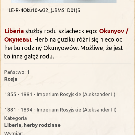
LE-R-4Oku10-w32_(JBMS1D01)S
Liberia
służby rodu szlacheckiego:
Okunyov /
Окуневы
.
Herb na guziku różni się nieco od
herbu rodziny Okunyowów. Możliwe, że jest
to inna gałąź rodu.
Państwo: 1
Rosja
1855 - 1881 - Imperium Rosyjskie (Aleksander II)
1881 - 1894 - Imperium Rosyjskie (Aleksander III)
Kategoria
Liberia, herby rodzinne
Wymiar: