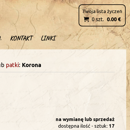
Twoja lista życzen
0
szt.
0.00
€

.
KONTAKT
LINKI
ub
patki
:
Korona
na wymianę lub sprzedaż
dostępna ilość - sztuk:
17