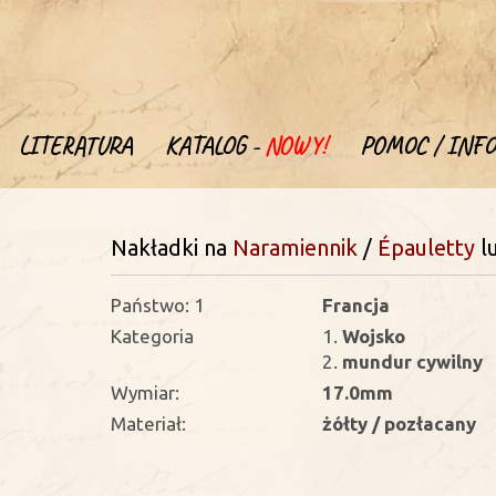
LITERATURA
KATALOG -
NOWY!
POMOC / INFO
Nakładki na
Naramiennik
/
Épauletty
l
Państwo: 1
Francja
Kategoria
1.
Wojsko
2.
mundur cywilny
Wymiar:
17.0mm
Materiał:
żółty / pozłacany