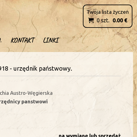
Twoja lista życzen
0
szt.
0.00
€

.
KONTAKT
LINKI
918 - urzędnik państwowy.
chia Austro-Węgierska
urzędnicy panstwowi
na wymianę lub sprzedaż