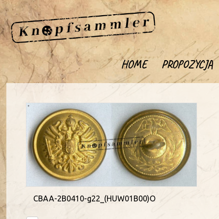
HOME
PROPOZYCJA
CBAA-2B0410-g22_(HUW01B00)O