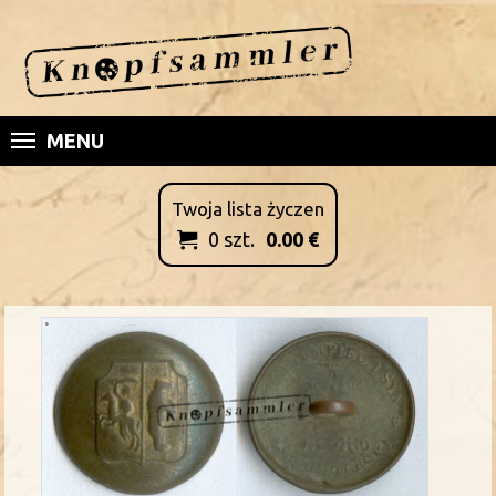
MENU
Twoja lista życzen
0
szt.
0.00
€
