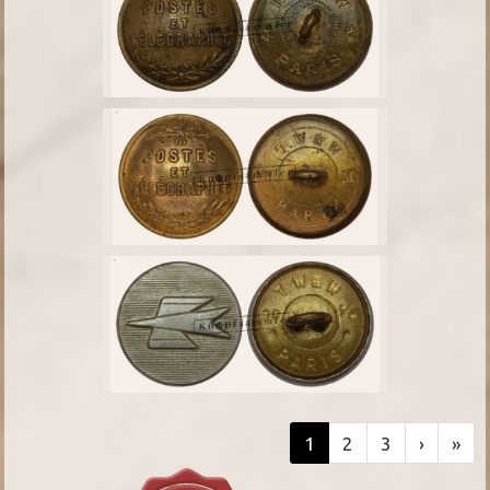
1
2
3
›
»