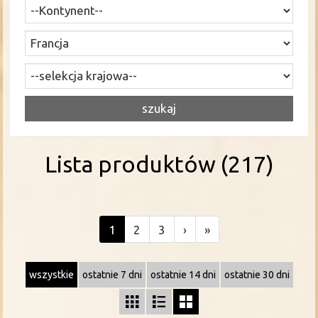
Lista produktów (217)
1
2
3
›
»
wszystkie
ostatnie 7 dni
ostatnie 14 dni
ostatnie 30 dni


