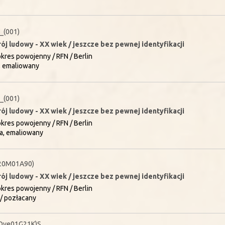
_(001)
rój ludowy - XX wiek / jeszcze bez pewnej identyfikacji
 okres powojenny / RFN / Berlin
, emaliowany
_(001)
rój ludowy - XX wiek / jeszcze bez pewnej identyfikacji
 okres powojenny / RFN / Berlin
a, emaliowany
20M01A90)
rój ludowy - XX wiek / jeszcze bez pewnej identyfikacji
 okres powojenny / RFN / Berlin
/ pozłacany
Ove01G21K)S