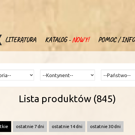
LITERATURA
KATALOG -
NOWY!
POMOC / INFO
Lista produktów (845)
tkie
ostatnie 7 dni
ostatnie 14 dni
ostatnie 30 dni