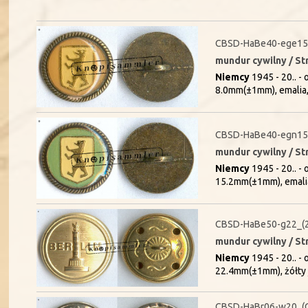
CBSD-HaBe40-ege15
mundur cywilny / St
Niemcy
1945 - 20.. -
8.0mm(±1mm), emalia
CBSD-HaBe40-egn15
mundur cywilny / St
Niemcy
1945 - 20.. -
15.2mm(±1mm), emali
CBSD-HaBe50-g22_(
mundur cywilny / St
Niemcy
1945 - 20.. -
22.4mm(±1mm), żółty 
CBSD-HaBr06-w20_(