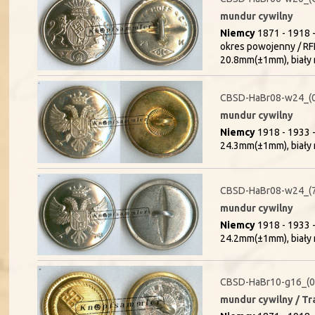
mundur cywilny
Niemcy
1871 - 1918 -
okres powojenny / RF
20.8mm(±1mm), biały 
CBSD-HaBr08-w24_(
mundur cywilny
Niemcy
1918 - 1933 -
24.3mm(±1mm), biały 
CBSD-HaBr08-w24_(
mundur cywilny
Niemcy
1918 - 1933 -
24.2mm(±1mm), biały 
CBSD-HaBr10-g16_(
mundur cywilny / Tr