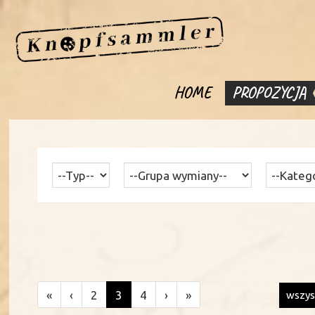
HOME
PROPOZYCJA
«
‹
2
3
4
›
»
wszys