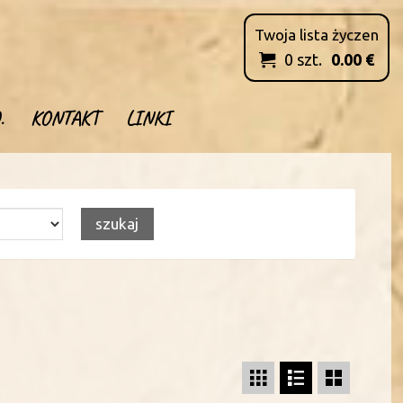
Twoja lista życzen
0
szt.
0.00
€

.
KONTAKT
LINKI


