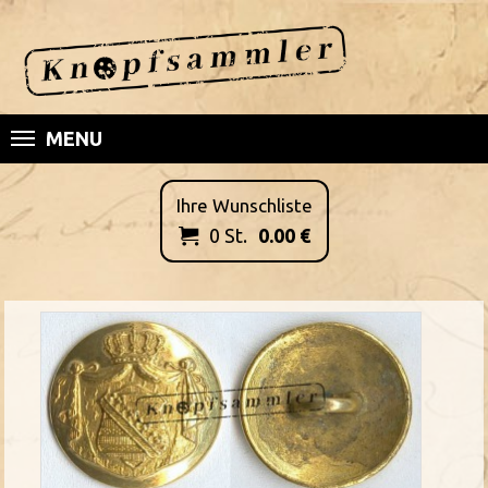
MENU
Ihre Wunschliste
0
St.
0.00
€
