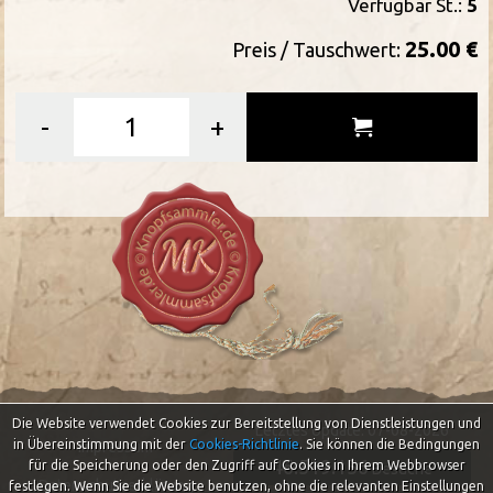
Verfügbar St.:
5
25.00 €
Preis / Tauschwert:
-
+
Die Website verwendet Cookies zur Bereitstellung von Dienstleistungen und
Letztes Update: 07-08-2026
in Übereinstimmung mit der
Cookies-Richtlinie
.
Sie können die Bedingungen
Impressum
46.519.156
für die Speicherung oder den Zugriff auf Cookies in Ihrem Webbrowser
Besuche
Datenschutzerklärung
festlegen. Wenn Sie die Website benutzen, ohne die relevanten Einstellungen