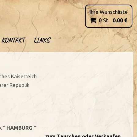
Ihre Wunschliste
0
St.
0.00
€

KONTAKT
LINKS
ches Kaiserreich
rer Republik
o. ° HAMBURG °
zum Tauschen oder Verkaufen