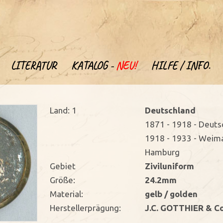
LITERATUR
KATALOG -
NEU!
HILFE / INFO.
Land: 1
Deutschland
1871 - 1918 - Deuts
1918 - 1933 - Weima
Hamburg
Gebiet
Ziviluniform
Größe:
24.2mm
Material:
gelb / golden
Herstellerprägung:
J.C. GOTTHIER & C