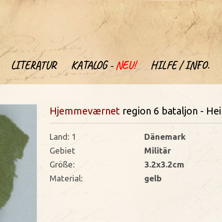
LITERATUR
KATALOG -
NEU!
HILFE / INFO.
Hjemmeværnet
region 6 bataljon - H
Land: 1
Dänemark
Gebiet
Militär
Größe:
3.2x3.2cm
Material:
gelb