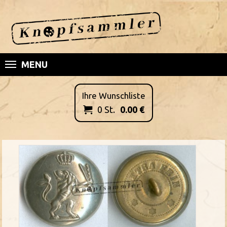
MENU
Ihre Wunschliste
0
St.
0.00
€
