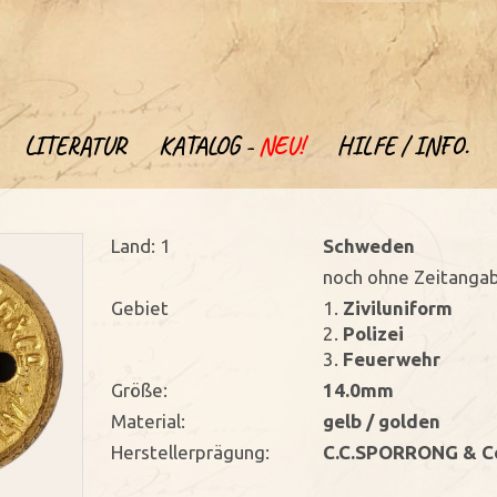
LITERATUR
KATALOG -
NEU!
HILFE / INFO.
Land: 1
Schweden
noch ohne Zeitanga
Gebiet
1.
Ziviluniform
2.
Polizei
3.
Feuerwehr
Größe:
14.0mm
Material:
gelb / golden
Herstellerprägung:
C.C.SPORRONG & C