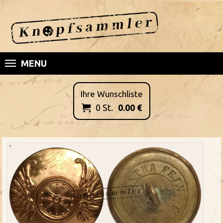
MENU
Ihre Wunschliste
0
St.
0.00
€
