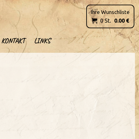
Ihre Wunschliste
0
St.
0.00
€

KONTAKT
LINKS