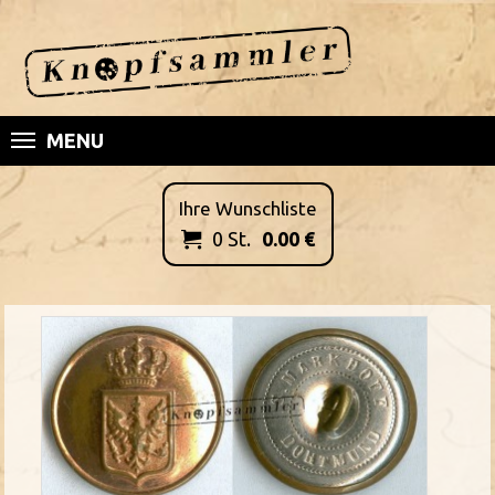
MENU
Ihre Wunschliste
0
St.
0.00
€
