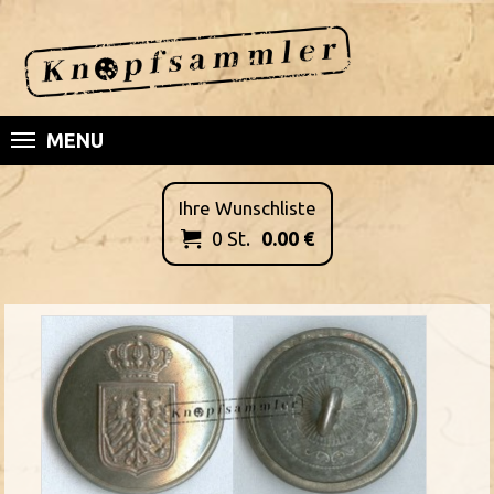
MENU
Ihre Wunschliste
0
St.
0.00
€
