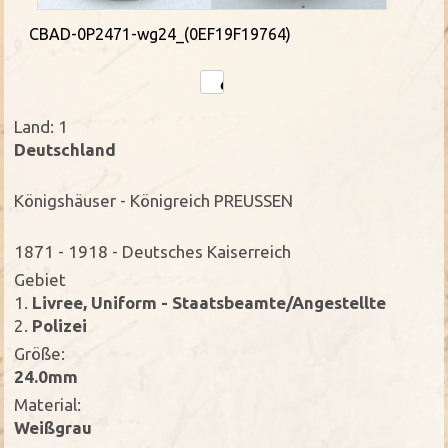
CBAD-0P2471-wg24_(0EF19F19764)
Land: 1
Deutschland
Königshäuser - Königreich PREUSSEN
1871 - 1918 - Deutsches Kaiserreich
Gebiet
1.
Livree, Uniform - Staatsbeamte/Angestellte
2.
Polizei
Größe:
24.0mm
Material:
Weißgrau