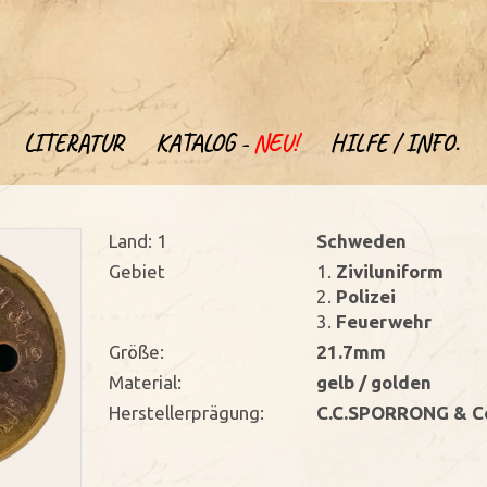
LITERATUR
KATALOG -
NEU!
HILFE / INFO.
Land: 1
Schweden
Gebiet
1.
Ziviluniform
2.
Polizei
3.
Feuerwehr
Größe:
21.7mm
Material:
gelb / golden
Herstellerprägung:
C.C.SPORRONG & C