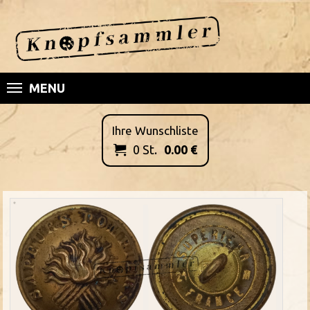
MENU
Ihre Wunschliste
0
St.
0.00
€
