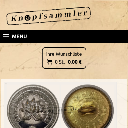
MENU
Ihre Wunschliste
0
St.
0.00
€
