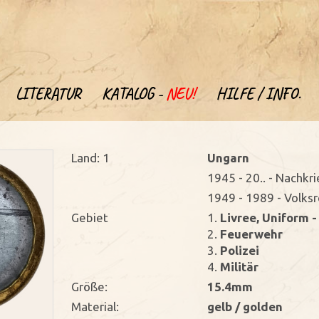
LITERATUR
KATALOG -
NEU!
HILFE / INFO.
Land: 1
Ungarn
1945 - 20.. - Nachkr
1949 - 1989 - Volks
Gebiet
1.
Livree, Uniform 
2.
Feuerwehr
3.
Polizei
4.
Militär
Größe:
15.4mm
Material:
gelb / golden