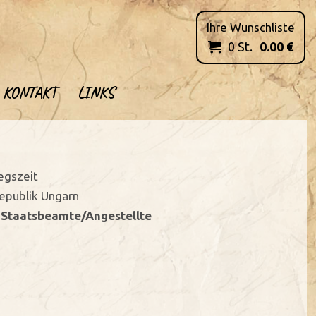
Ihre Wunschliste
0
St.
0.00
€

KONTAKT
LINKS
iegszeit
republik Ungarn
- Staatsbeamte/Angestellte