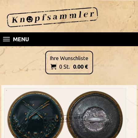
MENU
Ihre Wunschliste
0
St.
0.00
€
