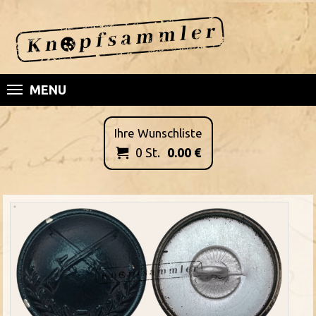
MENU
Ihre Wunschliste
0
St.
0.00
€
