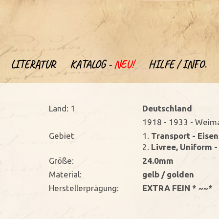
LITERATUR
KATALOG -
NEU!
HILFE / INFO.
Land: 1
Deutschland
1918 - 1933 - Weima
Gebiet
1.
Transport - Eise
2.
Livree, Uniform 
Größe:
24.0mm
Material:
gelb / golden
Herstellerprägung:
EXTRA FEIN * ~~*