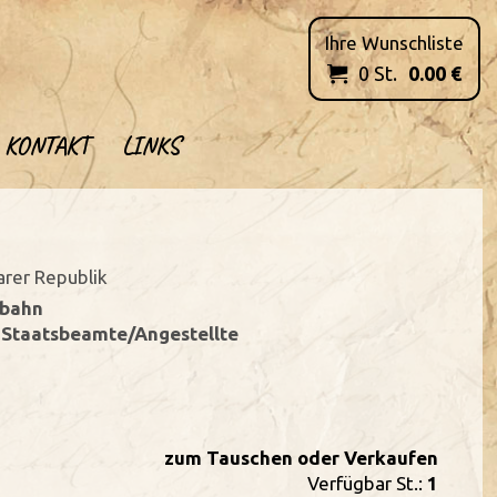
Ihre Wunschliste
0
St.
0.00
€

KONTAKT
LINKS
rer Republik
nbahn
- Staatsbeamte/Angestellte
zum Tauschen oder Verkaufen
Verfügbar St.:
1