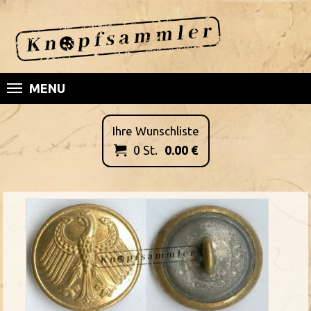
MENU
Ihre Wunschliste
0
St.
0.00
€
