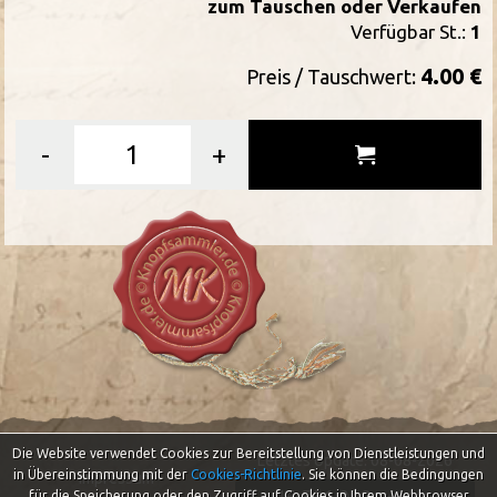
zum Tauschen oder Verkaufen
Verfügbar St.:
1
4.00 €
Preis / Tauschwert:
-
+
Die Website verwendet Cookies zur Bereitstellung von Dienstleistungen und
Letztes Update: 08-08-2026
in Übereinstimmung mit der
Cookies-Richtlinie
.
Sie können die Bedingungen
Impressum
für die Speicherung oder den Zugriff auf Cookies in Ihrem Webbrowser