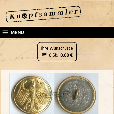
MENU
Ihre Wunschliste
0
St.
0.00
€
