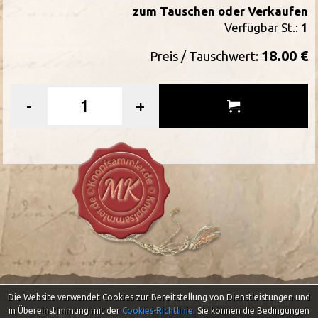
zum Tauschen oder Verkaufen
Verfügbar St.:
1
18.00 €
Preis / Tauschwert:
-
+
Die Website verwendet Cookies zur Bereitstellung von Dienstleistungen und
Letztes Update: 08-08-2026
in Übereinstimmung mit der
Cookies-Richtlinie
.
Sie können die Bedingungen
Impressum