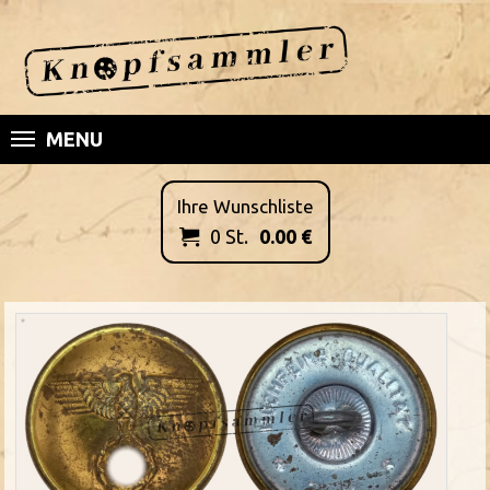
MENU
Ihre Wunschliste
0
St.
0.00
€
