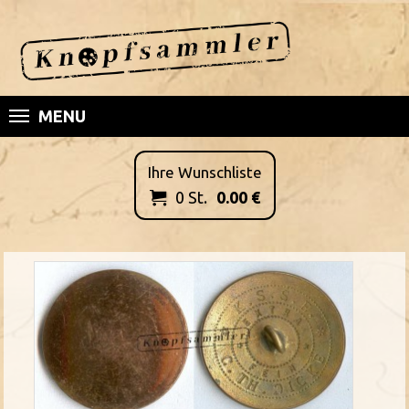
MENU
Ihre Wunschliste
0
St.
0.00
€
