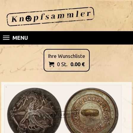
MENU
Ihre Wunschliste
0
St.
0.00
€
