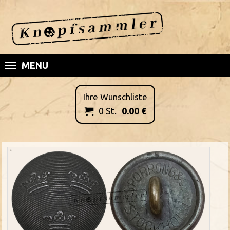
MENU
Ihre Wunschliste
0
St.
0.00
€
