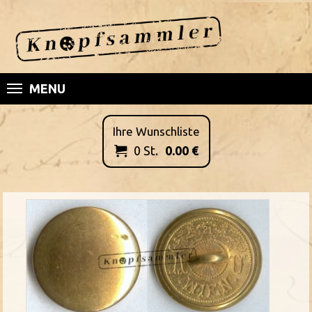
MENU
Ihre Wunschliste
0
St.
0.00
€
