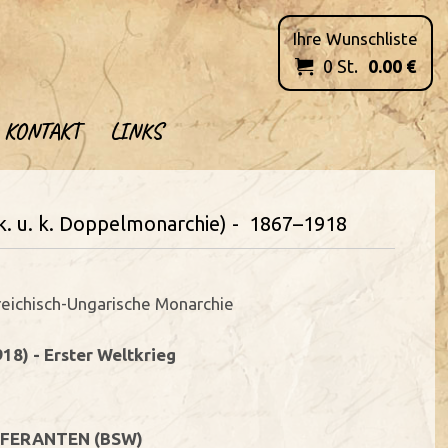
Ihre Wunschliste
0
St.
0.00
€

KONTAKT
LINKS
k. u. k. Doppelmonarchie) - 1867–1918
reichisch-Ungarische Monarchie
918) - Erster Weltkrieg
IEFERANTEN (BSW)