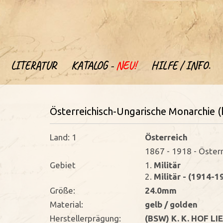
LITERATUR
KATALOG -
NEU!
HILFE / INFO.
Österreichisch-Ungarische Monarchie (
Land: 1
Österreich
1867 - 1918 - Öster
Gebiet
1.
Militär
2.
Militär - (1914-1
Größe:
24.0mm
Material:
gelb / golden
Herstellerprägung:
(BSW) K. K. HOF L