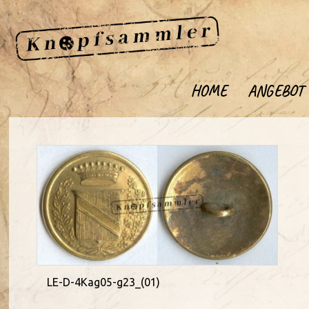
HOME
ANGEBOT
LE-D-4Kag05-g23_(01)