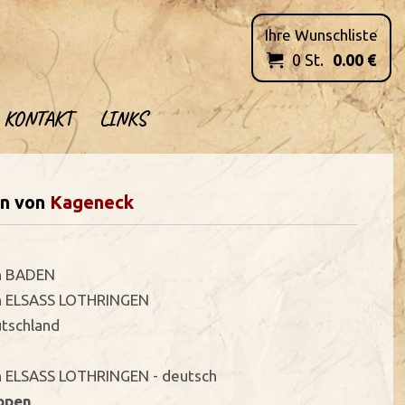
Ihre Wunschliste
0
St.
0.00
€

KONTAKT
LINKS
en von
Kageneck
in BADEN
in ELSASS LOTHRINGEN
utschland
n ELSASS LOTHRINGEN - deutsch
ppen