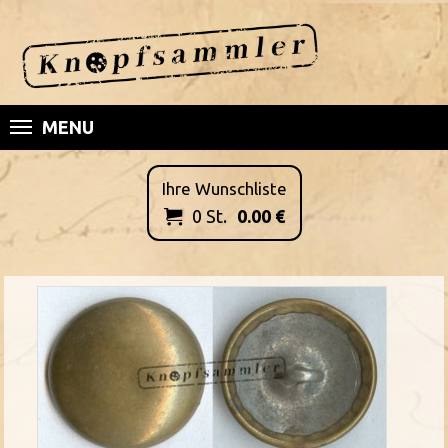
MENU
Ihre Wunschliste
0
St.
0.00
€
