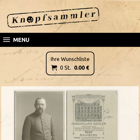
MENU
Ihre Wunschliste
0
St.
0.00
€
