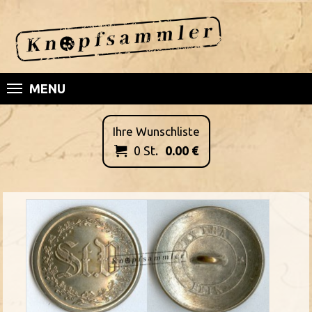
MENU
Ihre Wunschliste
0
St.
0.00
€
