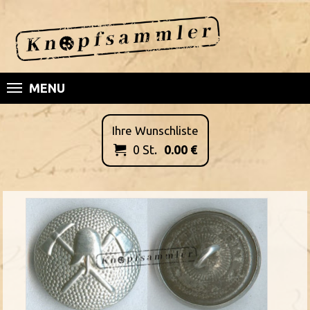
MENU
Ihre Wunschliste
0
St.
0.00
€
