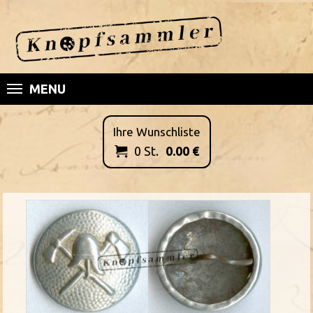
MENU
Ihre Wunschliste
0
St.
0.00
€
