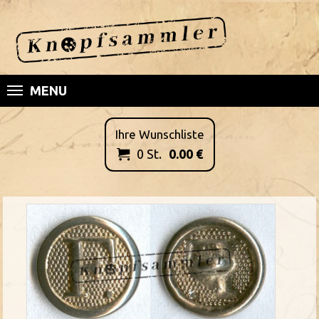
MENU
Ihre Wunschliste
0
St.
0.00
€
