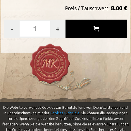
8.00 €
Preis / Tauschwert:
-
+
Die Website verwendet Cookies zur Bereitstellung von Dienstleistungen und
Letztes Update: 07-08-2026
in Übereinstimmung mit der
Cookies-Richtlinie
.
Sie können die Bedingungen
Impressum
46.501.332
für die Speicherung oder den Zugriff auf Cookies in Ihrem Webbrowser
Besuche
Datenschutzerklärung
festlegen. Wenn Sie die Website benutzen, ohne die relevanten Einstellungen
© 2026 Knopfsammler.de
für Cookies zu ändern, bedeutet dies, dass diese im Speicher Ihres Geräts