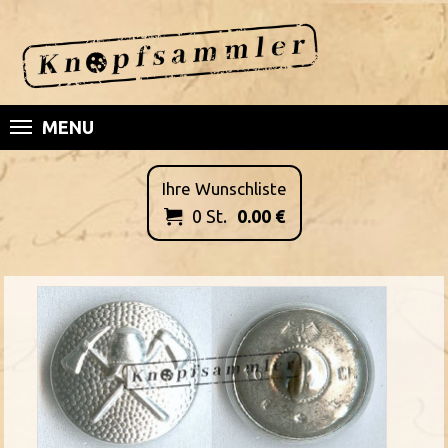
MENU
Ihre Wunschliste
0
St.
0.00
€
