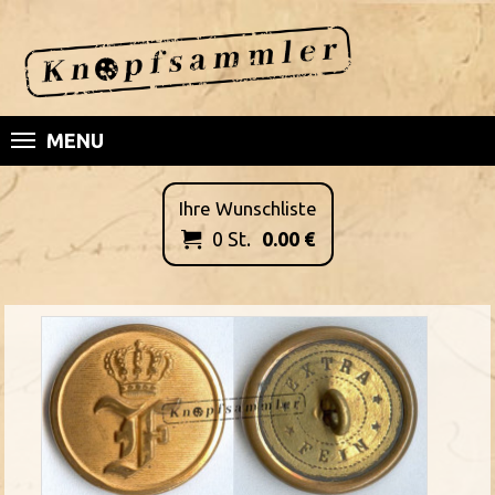
MENU
Ihre Wunschliste
0
St.
0.00
€
