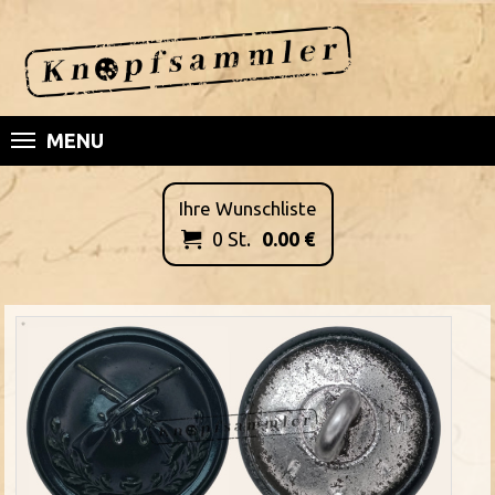
MENU
Ihre Wunschliste
0
St.
0.00
€
